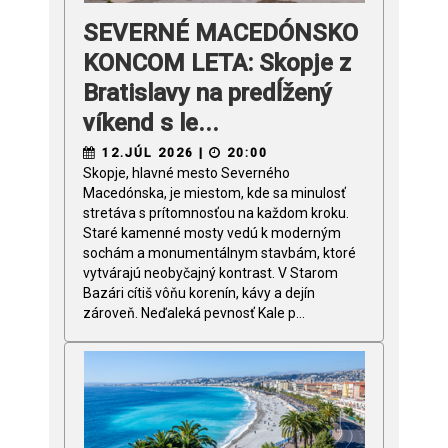
SEVERNÉ MACEDÓNSKO
KONCOM LETA: Skopje z
Bratislavy na predĺžený
víkend s le...
12.JÚL 2026 |
20:00
Skopje, hlavné mesto Severného
Macedónska, je miestom, kde sa minulosť
stretáva s prítomnosťou na každom kroku.
Staré kamenné mosty vedú k moderným
sochám a monumentálnym stavbám, ktoré
vytvárajú neobyčajný kontrast. V Starom
Bazári cítiš vôňu korenín, kávy a dejín
zároveň. Neďaleká pevnosť Kale p...