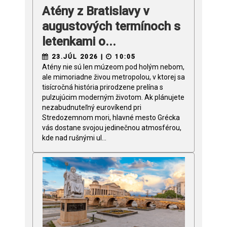
Atény z Bratislavy v
augustových termínoch s
letenkami o...
23.JÚL 2026 |
10:05
Atény nie sú len múzeom pod holým nebom,
ale mimoriadne živou metropolou, v ktorej sa
tisícročná história prirodzene prelína s
pulzujúcim moderným životom. Ak plánujete
nezabudnuteľný eurovíkend pri
Stredozemnom mori, hlavné mesto Grécka
vás dostane svojou jedinečnou atmosférou,
kde nad rušnými ul...