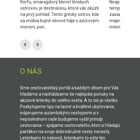
Korfu, smaragdový klenot Iónskych
Neapol nie je l
ostrovov, je destináciou, ktorá vás okúzli
temperamentná 
na prvý pohľad. Tento grécky ostrov, kde
zasiahne všetk
sa snúbia bujné olivové háje s azúrovým
majestátnym V
morom, pon...
miesto, kde sa st
O NÁS
Sme cestovateľský portál a každým dňom pre Vás
hľadáme a nachádzame tie najlepšie ponuky na
akciové letenky do celého sveta. A to nie je všetko.
Poskytujeme tipy na lacné a kvalitné ubytovanie,
inšpirujeme autentickými cestopismi a v
neposlednom rade budujeme vyšší princíp
cestovania – spájame cestovateľov, ktorí si hľadajú
parťákov na svoje dobrodružné cesty-necesty.
Letenkami to nekončí, letenkami to ešte len