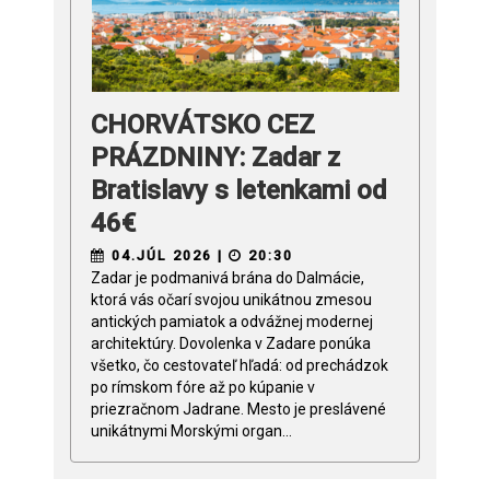
CHORVÁTSKO CEZ
PRÁZDNINY: Zadar z
Bratislavy s letenkami od
46€
04.JÚL 2026 |
20:30
Zadar je podmanivá brána do Dalmácie,
ktorá vás očarí svojou unikátnou zmesou
antických pamiatok a odvážnej modernej
architektúry. Dovolenka v Zadare ponúka
všetko, čo cestovateľ hľadá: od prechádzok
po rímskom fóre až po kúpanie v
priezračnom Jadrane. Mesto je preslávené
unikátnymi Morskými organ...