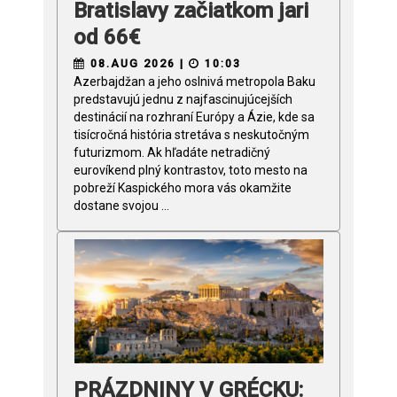
Bratislavy začiatkom jari
od 66€
08.AUG 2026 |
10:03
Azerbajdžan a jeho oslnivá metropola Baku
predstavujú jednu z najfascinujúcejších
destinácií na rozhraní Európy a Ázie, kde sa
tisícročná história stretáva s neskutočným
futurizmom. Ak hľadáte netradičný
eurovíkend plný kontrastov, toto mesto na
pobreží Kaspického mora vás okamžite
dostane svojou ...
PRÁZDNINY V GRÉCKU: