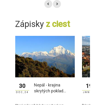
Zápisky
z ciest
Nepál - krajina
Zá
30
19
skrytých poklad...
DEC,24
JAN,23