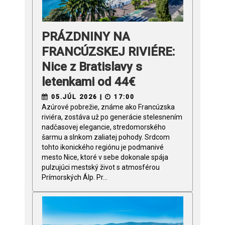
PRÁZDNINY NA
FRANCÚZSKEJ RIVIÉRE:
Nice z Bratislavy s
letenkami od 44€
05.JÚL 2026 |
17:00
Azúrové pobrežie, známe ako Francúzska
riviéra, zostáva už po generácie stelesnením
nadčasovej elegancie, stredomorského
šarmu a slnkom zaliatej pohody. Srdcom
tohto ikonického regiónu je podmanivé
mesto Nice, ktoré v sebe dokonale spája
pulzujúci mestský život s atmosférou
Prímorských Álp. Pr...