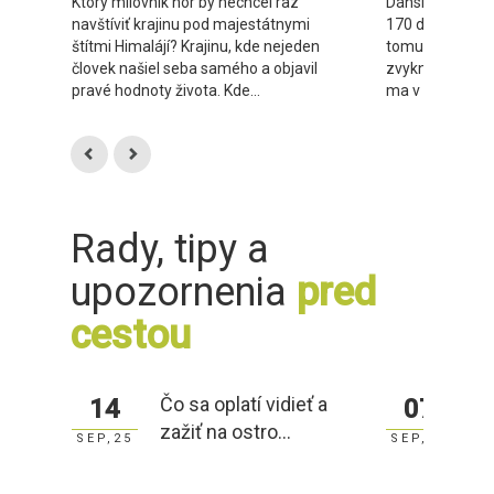
Ktorý milovník hôr by nechcel raz
Dánska metropo
navštíviť krajinu pod majestátnymi
170 daždivými 
štítmi Himalájí? Krajinu, kde nejeden
tomu vybrala na
človek našiel seba samého a objavil
zvykne pršať ce
pravé hodnoty života. Kde...
ma v Kodani p...
Rady, tipy a
upozornenia
pred
cestou
Čo sa oplatí vidieť a
N
14
07
zažiť na ostro...
pi
SEP,25
SEP,25
ne