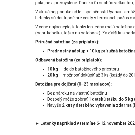
pokojne a premyslene. Dánsko ťa neohúri veľkosťou,
V aktuálnej ponuke od let. spoločnosti Ryanair si mô
Letenky sú dostupné pre cesty v termínoch počas 
V cene najlacnejšej letenky len jedna malá batožin
(napr. kabelka, taška na notebook). Za ďalší kus pod
Príručná batožina (za príplatok):
Prednostný nástup + 10 kg príručná batožin
Odbavená batožina (za príplatok):
10 kg
– ide do batožinového priestoru
20 kg
– možnosť dokúpiť až 3 ks (každý do 20 
Batožina pre dojčatá (0–23 mesiacov):
Bez nároku na vlastnú batožinu
Dospelý môže zobrať
1 detskú tašku do 5 kg
Navyše
2 kusy detského vybavenia zdarma
(
► Letenky napríklad v termíne 6-12 november 202