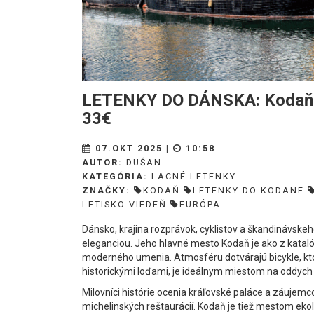
LETENKY DO DÁNSKA: Kodaň z
33€
07.OKT 2025 |
10:58
AUTOR:
DUŠAN
KATEGÓRIA:
LACNÉ LETENKY
ZNAČKY:
KODAŇ
LETENKY DO KODANE
LETISKO VIEDEŇ
EURÓPA
Dánsko, krajina rozprávok, cyklistov a škandinávskeh
eleganciou. Jeho hlavné mesto Kodaň je ako z katal
moderného umenia. Atmosféru dotvárajú bicykle, ktor
historickými loďami, je ideálnym miestom na oddych 
Milovníci histórie ocenia kráľovské paláce a záujemc
michelinských reštaurácií. Kodaň je tiež mestom ekol