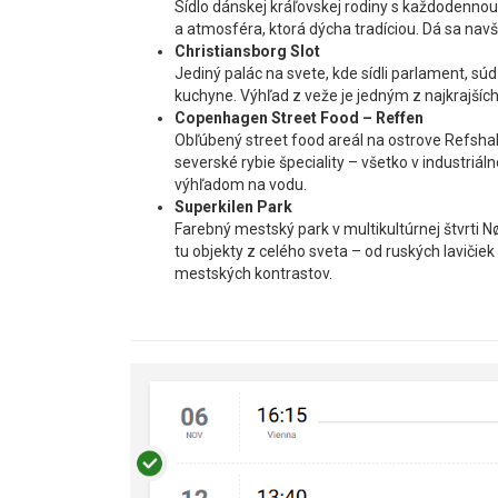
Sídlo dánskej kráľovskej rodiny s každodennou
a atmosféra, ktorá dýcha tradíciou. Dá sa navš
Christiansborg Slot
Jediný palác na svete, kde sídli parlament, sú
kuchyne. Výhľad z veže je jedným z najkrajšíc
Copenhagen Street Food – Reffen
Obľúbený street food areál na ostrove Refshale
severské rybie špeciality – všetko v industriál
výhľadom na vodu.
Superkilen Park
Farebný mestský park v multikultúrnej štvrti 
tu objekty z celého sveta – od ruských lavičie
mestských kontrastov.