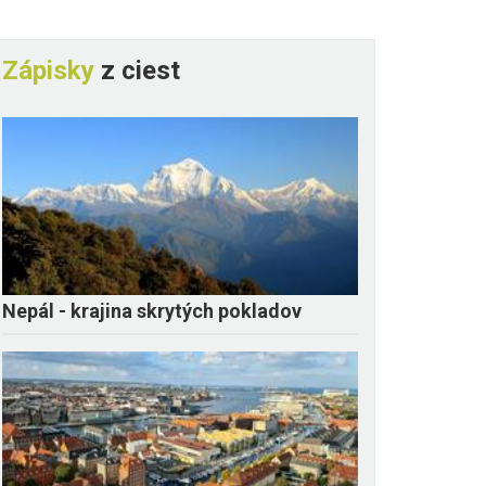
Zápisky
z ciest
Nepál - krajina skrytých pokladov