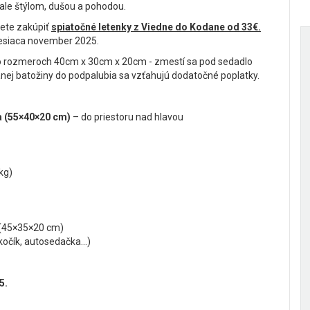
 ale štýlom, dušou a pohodou.
žete zakúpiť
spiatočné letenky z Viedne do Kodane od 33€.
mesiaca november 2025.
a o rozmeroch 40cm x 30cm x 20cm - zmestí sa pod sedadlo
anej batožiny do podpalubia sa vzťahujú dodatočné poplatky.
a (55×40×20 cm)
– do priestoru nad hlavou
kg)
(45×35×20 cm)
kočík, autosedačka...)
5.