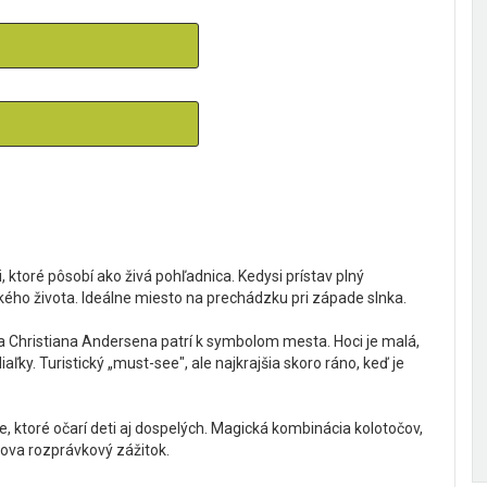
ktoré pôsobí ako živá pohľadnica. Kedysi prístav plný
ého života. Ideálne miesto na prechádzku pri západe slnka.
 Christiana Andersena patrí k symbolom mesta. Hoci je malá,
iaľky. Turistický „must-see", ale najkrajšia skoro ráno, keď je
, ktoré očarí deti aj dospelých. Magická kombinácia kolotočov,
lova rozprávkový zážitok.