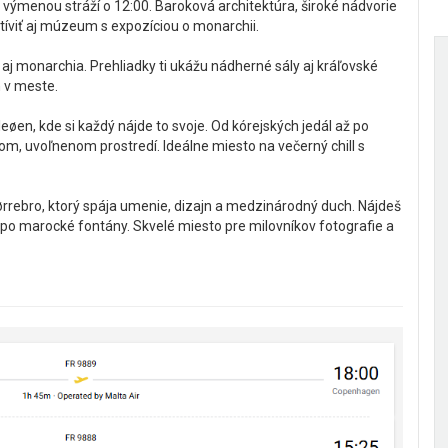
 výmenou stráží o 12:00. Baroková architektúra, široké nádvorie
tíviť aj múzeum s expozíciou o monarchii.
d aj monarchia. Prehliadky ti ukážu nádherné sály aj kráľovské
h v meste.
øen, kde si každý nájde to svoje. Od kórejských jedál až po
nom, uvoľnenom prostredí. Ideálne miesto na večerný chill s
Nørrebro, ktorý spája umenie, dizajn a medzinárodný duch. Nájdeš
k po marocké fontány. Skvelé miesto pre milovníkov fotografie a