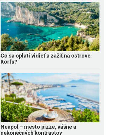
Čo sa oplatí vidieť a zažiť na ostrove
Korfu?
Neapol – mesto pizze, vášne a
nekonečných kontrastov