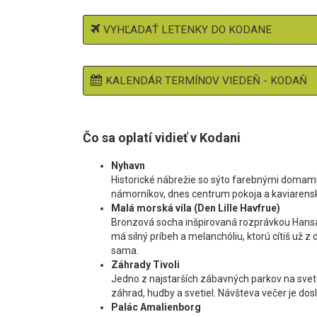
VYHĽADAŤ LETENKY DO KODANE
KALENDÁR TERMÍNOV VIEDEŇ - KODAŇ
Čo sa oplatí vidieť v Kodani
Nyhavn
Historické nábrežie so sýto farebnými domami, 
námorníkov, dnes centrum pokoja a kaviarensk
Malá morská víla (Den Lille Havfrue)
Bronzová socha inšpirovaná rozprávkou Hansa
má silný príbeh a melanchóliu, ktorú cítiš už z d
sama.
Záhrady Tivoli
Jedno z najstarších zábavných parkov na svete
záhrad, hudby a svetiel. Návšteva večer je dos
Palác Amalienborg