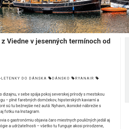
 Viedne v jesenných termínoch od
LETENKY DO DÁNSKA
DÁNSKO
RYANAIR
o dizajnu, v sebe spája pokoj severskej prírody s mestskou
ógu – plné farebných domčekov, hipsterských kaviarní a
é sú tu bežnejšie než autá. Nyhavn, ikonické nábrežie s
aj fotku na Instagram.
ovia o gastronómiu objavia čaro miestnych pouličných jedál aj
ógie a udržateľnosti – všetko tu funguje akosi prirodzene,