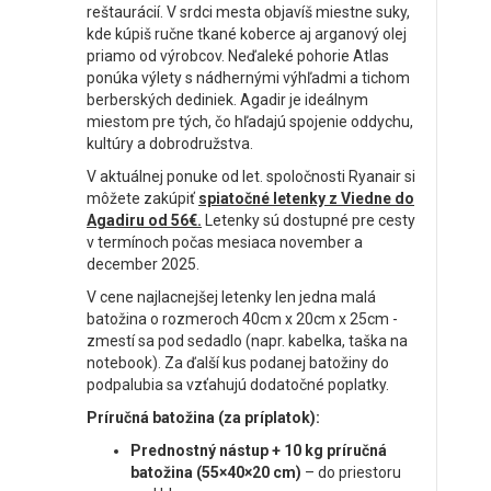
reštaurácií. V srdci mesta objavíš miestne suky,
kde kúpiš ručne tkané koberce aj arganový olej
priamo od výrobcov. Neďaleké pohorie Atlas
ponúka výlety s nádhernými výhľadmi a tichom
berberských dediniek. Agadir je ideálnym
miestom pre tých, čo hľadajú spojenie oddychu,
kultúry a dobrodružstva.
V aktuálnej ponuke od let. spoločnosti Ryanair si
môžete zakúpiť
spiatočné letenky z Viedne do
Agadiru od 56€.
Letenky sú dostupné pre cesty
v termínoch počas mesiaca november a
december 2025.
V cene najlacnejšej letenky len jedna malá
batožina o rozmeroch 40cm x 20cm x 25cm -
zmestí sa pod sedadlo (napr. kabelka, taška na
notebook). Za ďalší kus podanej batožiny do
podpalubia sa vzťahujú dodatočné poplatky.
Príručná batožina (za príplatok):
Prednostný nástup + 10 kg príručná
batožina (55×40×20 cm)
– do priestoru