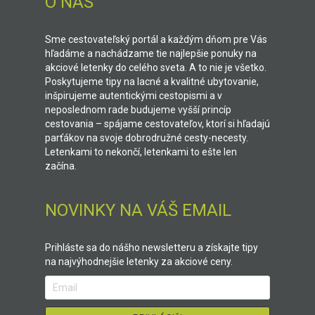
O NÁS
Sme cestovateľský portál a každým dňom pre Vás
hľadáme a nachádzame tie najlepšie ponuky na
akciové letenky do celého sveta. A to nie je všetko.
Poskytujeme tipy na lacné a kvalitné ubytovanie,
inšpirujeme autentickými cestopismi a v
neposlednom rade budujeme vyšší princíp
cestovania – spájame cestovateľov, ktorí si hľadajú
parťákov na svoje dobrodružné cesty-necesty.
Letenkami to nekončí, letenkami to ešte len
začína.
NOVINKY NA VÁŠ EMAIL
Prihláste sa do nášho newsletteru a získajte tipy
na najvýhodnejšie letenky za akciové ceny.