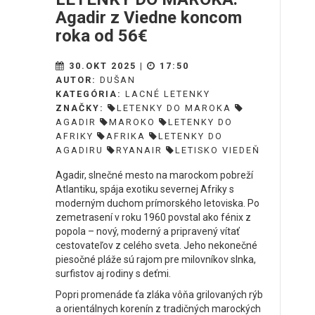
Agadir z Viedne koncom
roka od 56€
30.OKT 2025 |
17:50
AUTOR:
DUŠAN
KATEGÓRIA:
LACNÉ LETENKY
ZNAČKY:
LETENKY DO MAROKA
AGADIR
MAROKO
LETENKY DO
AFRIKY
AFRIKA
LETENKY DO
AGADIRU
RYANAIR
LETISKO VIEDEŇ
Agadir, slnečné mesto na marockom pobreží
Atlantiku, spája exotiku severnej Afriky s
moderným duchom prímorského letoviska. Po
zemetrasení v roku 1960 povstal ako fénix z
popola – nový, moderný a pripravený vítať
cestovateľov z celého sveta. Jeho nekonečné
piesočné pláže sú rajom pre milovníkov slnka,
surfistov aj rodiny s deťmi.
Popri promenáde ťa zláka vôňa grilovaných rýb
a orientálnych korenín z tradičných marockých