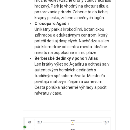
možno vidieť vzácne druhy vtákov ako ibis
hrdzavý. Park je vhodný na ekoturistiku a
pozorovanie prírody. Zoberie ťa do tichej
krajiny piesku, zelene a riečnych lagún.
Crocoparc Agadir
Unikátny park s krokodílmi, botanickou
záhradou a edukatívnym centrom, ktorý
poteší deti aj dospelých. Nachádza sa len
pár kilometrov od centra mesta. Ideálne
miesto na popoludnie mimo pláže.
Berberské dedinky v pohorí Atlas
Len krátky výlet od Agadiru a ocitneš sa v
autentických horských dedinách s
tradičným spôsobom života. Miestni ťa
privítajú mätovým čajom a úsmevom.
Cesta ponúka nádherné výhľady a pocit
návratu v čase.