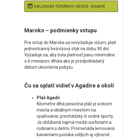
KALENDÁR TERMÍNOV VIEDEŇ - AGADIR
Maroko – podmienky vstupu
Pre vstup do Maroka sa nevyžaduje vízum, platí
jednostranný bezvízový styk na dobu 90 dní.
Vyžaduje sa, aby bola platnosť pasu minimálne
o 6 mesiacov dlhšia ako je predpokladaný
dátum ukončenia pobytu.
Čo sa oplatí vidieť v Agadire a okolí
Pláž Agadir
Kilometre dlhá piesočná pláž je srdcom
mesta a ideálnym miestom na
opaľovanie, prechádzky či vodné športy.
Je obľúbená najmä medzi surfistami a
rodinami s deťmi. Promenáda lemovaná
kaviarňami ponúka oddych aj výborné