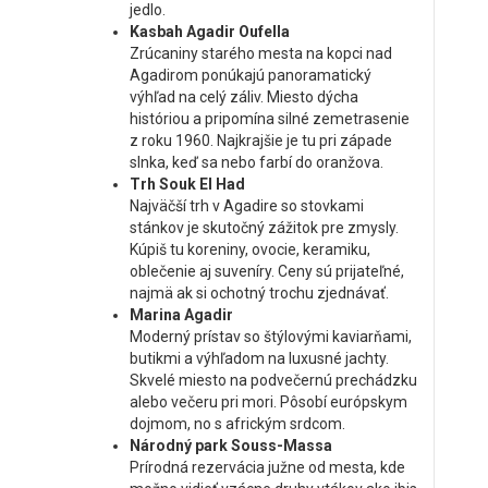
jedlo.
Kasbah Agadir Oufella
Zrúcaniny starého mesta na kopci nad
Agadirom ponúkajú panoramatický
výhľad na celý záliv. Miesto dýcha
históriou a pripomína silné zemetrasenie
z roku 1960. Najkrajšie je tu pri západe
slnka, keď sa nebo farbí do oranžova.
Trh Souk El Had
Najväčší trh v Agadire so stovkami
stánkov je skutočný zážitok pre zmysly.
Kúpiš tu koreniny, ovocie, keramiku,
oblečenie aj suveníry. Ceny sú prijateľné,
najmä ak si ochotný trochu zjednávať.
Marina Agadir
Moderný prístav so štýlovými kaviarňami,
butikmi a výhľadom na luxusné jachty.
Skvelé miesto na podvečernú prechádzku
alebo večeru pri mori. Pôsobí európskym
dojmom, no s africkým srdcom.
Národný park Souss-Massa
Prírodná rezervácia južne od mesta, kde