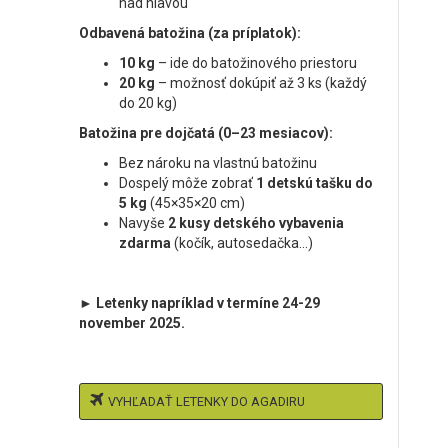
nad hlavou
Odbavená batožina (za príplatok):
10 kg
– ide do batožinového priestoru
20 kg
– možnosť dokúpiť až 3 ks (každý
do 20 kg)
Batožina pre dojčatá (0–23 mesiacov):
Bez nároku na vlastnú batožinu
Dospelý môže zobrať
1 detskú tašku do
5 kg
(45×35×20 cm)
Navyše
2 kusy detského vybavenia
zdarma
(kočík, autosedačka...)
► Letenky napríklad v termíne 24-29
november 2025.
VYHĽADAŤ LETENKY DO AGADIRU