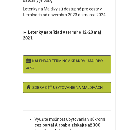
batožiny je 30kg.
Letenky na Maldivy sú dostupné pre cesty v
termínoch od novembra 2023 do marca 2024.
► Letenky napríklad v termíne 12-20 máj
2021.
KALENDÁR TERMÍNOV KRAKOV - MALDIVY
469€
ZOBRAZIŤŤ UBYTOVANIE NA MALDIVÁCH
Využite možnosť ubytovania v súkromí
cez portál Airbnb a získajte až 30€