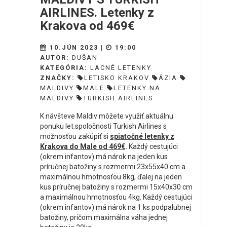
AIRLINES. Letenky z
Krakova od 469€
10.JÚN 2023 |
19:00
AUTOR:
DUŠAN
KATEGÓRIA:
LACNÉ LETENKY
ZNAČKY:
LETISKO KRAKOV
ÁZIA
MALDIVY
MALE
LETENKY NA
MALDIVY
TURKISH AIRLINES
K návšteve Maldiv môžete využiť aktuálnu
ponuku let.spoločnosti Turkish Airlines s
možnosťou zakúpiť si
spiatočné letenky z
Krakova do Male od 469€
.
Každý cestujúci
(okrem infantov) má nárok na jeden kus
príručnej batožiny s rozmermi 23x55x40 cm a
maximálnou hmotnosťou 8kg, ďalej na jeden
kus príručnej batožiny s rozmermi 15x40x30 cm
a maximálnou hmotnosťou 4kg. Každý cestujúci
(okrem infantov) má nárok na 1 ks podpalubnej
batožiny, pričom maximálna váha jednej