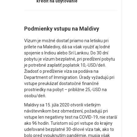
kredit na ubytovanie
Podmienky vstupu na Maldivy
Vízum je možné dostať priamo na letisku pri
prílete na Maledivy, dá sa však využiť aj lodné
spojenie s Indiou alebo Srí Lankou. Do 30 dní
pobytu je vízum bezplatné, pri predĺžení pobytu
je potrebné zaplatiť poplatok 10,-USD/deň.
Žiadosť o predĺženie víza sa podáva na
Department of Immigration. Úrady vyžadujú pri
vstupe preukázať dostatočné finančné
prostriedky na pobyt – približne 25,-USD na
osobu/deň.
Maldivy sa 15. júla 2020 otvorili všetkým
návštevníkom bez obmedzení, požadujú pri
vstupe len negatívny test na COVID-19, nie starší
ako 96 hodín. Turistom sú pri vstupe do krajiny
udeľované bezplatné 30-dňové víza tak, ako to
bolo pred vypuknutím pandémie, musia však