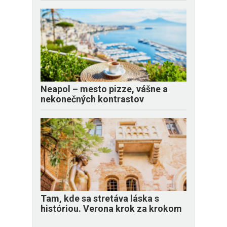
Neapol – mesto pizze, vášne a
nekonečných kontrastov
Tam, kde sa stretáva láska s
históriou. Verona krok za krokom