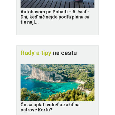
​Autobusom po Pobaltí – 5. časť -
Dni, keď nič nejde podľa plánu sú
tie najl...
Rady a tipy
na cestu
Čo sa oplatí vidieť a zažiť na
ostrove Korfu?