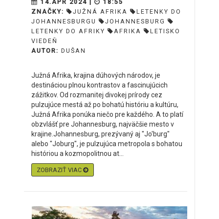
14.APR 2024 |
18:55
ZNAČKY:
JUŽNÁ AFRIKA
LETENKY DO
JOHANNESBURGU
JOHANNESBURG
LETENKY DO AFRIKY
AFRIKA
LETISKO
VIEDEŇ
AUTOR:
DUŠAN
Južná Afrika, krajina dúhových národov, je
destináciou plnou kontrastov a fascinujúcich
zážitkov. Od rozmanitej divokej prírody cez
pulzujúce mestá až po bohatú históriu a kultúru,
Južná Afrika ponúka niečo pre každého. A to platí
obzvlášť pre Johannesburg, najväčšie mesto v
krajine.Johannesburg, prezývaný aj "Jo'burg"
alebo "Joburg", je pulzujúca metropola s bohatou
históriou a kozmopolitnou at...
ZOBRAZIŤ VIAC