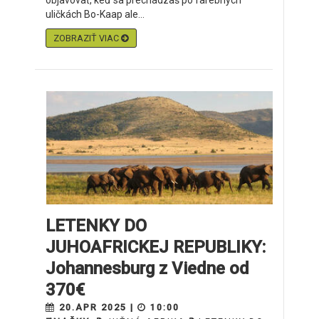
objavovať, keď sa prechádzaš po farebných
uličkách Bo-Kaap ale...
ZOBRAZIŤ VIAC
LETENKY DO
JUHOAFRICKEJ REPUBLIKY:
Johannesburg z Viedne od
370€
20.APR 2025 |
10:00