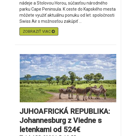
nádeje a Stolovou Horou, súčasťou národného
parku Cape Peninsula. K ceste do Kapského mesta
môžete využiť aktuálnu ponuku od let. spoločnosti
Swiss Air s možnosťou zakúpiť ...
ZOBRAZIŤ VIAC
JUHOAFRICKÁ REPUBLIKA:
Johannesburg z Viedne s
letenkami od 524€