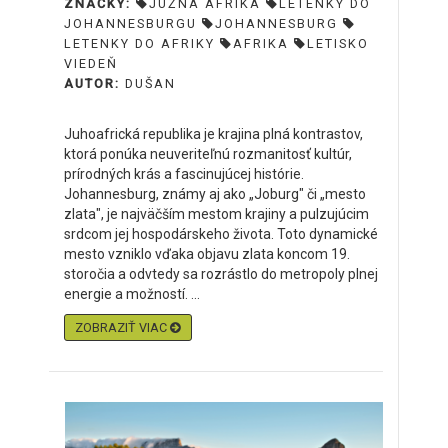
ZNAČKY:
JUŽNÁ AFRIKA
LETENKY DO
JOHANNESBURGU
JOHANNESBURG
LETENKY DO AFRIKY
AFRIKA
LETISKO
VIEDEŇ
AUTOR:
DUŠAN
Juhoafrická republika je krajina plná kontrastov,
ktorá ponúka neuveriteľnú rozmanitosť kultúr,
prírodných krás a fascinujúcej histórie.
Johannesburg, známy aj ako „Joburg" či „mesto
zlata", je najväčším mestom krajiny a pulzujúcim
srdcom jej hospodárskeho života. Toto dynamické
mesto vzniklo vďaka objavu zlata koncom 19.
storočia a odvtedy sa rozrástlo do metropoly plnej
energie a možností. ...
ZOBRAZIŤ VIAC