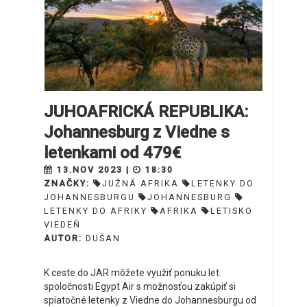
JUHOAFRICKÁ REPUBLIKA:
Johannesburg z Viedne s
letenkami od 479€
13.NOV 2023 |
18:30
ZNAČKY:
JUŽNÁ AFRIKA
LETENKY DO
JOHANNESBURGU
JOHANNESBURG
LETENKY DO AFRIKY
AFRIKA
LETISKO
VIEDEŇ
AUTOR:
DUŠAN
K ceste do JAR môžete využiť ponuku let.
spoločnosti Egypt Air s možnosťou zakúpiť si
spiatočné letenky z Viedne do Johannesburgu od