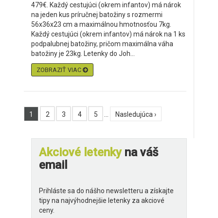
479€. Každý cestujúci (okrem infantov) má nárok
na jeden kus príručnej batožiny s rozmermi
56x36x23 cm a maximálnou hmotnosťou 7kg.
Každý cestujúci (okrem infantov) má nárok na 1 ks
podpalubnej batožiny, pričom maximálna váha
batožiny je 23kg. Letenky do Joh...
ZOBRAZIŤ VIAC
1
2
3
4
5
…
Nasledujúca ›
Akciové letenky
na váš
email
Prihláste sa do nášho newsletteru a získajte
tipy na najvýhodnejšie letenky za akciové
ceny.