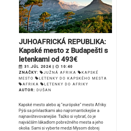
JUHOAFRICKÁ REPUBLIKA:
Kapské mesto z Budapešti s
letenkami od 493€
31.JÚL 2024 |
10:40
ZNAČKY:
JUŽNÁ AFRIKA
KAPSKÉ
MESTO
LETENKY DO KAPSKÉHO MESTA
AFRIKA
LETENKY DO AFRIKY
AUTOR:
DUŠAN
Kapské mesto alebo aj "európske" mesto Afriky.
Pýši sa prívlastkami ako najromantickejšie a
najnavštevovanejšie. Ťažko si vybrať, čo je
najväčším lákadlom pobrežného mesta a jeho
okolia. Sami si vyberte medzi Mysom dobrej