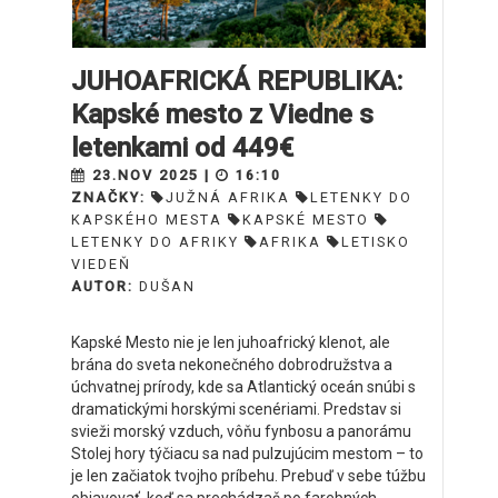
JUHOAFRICKÁ REPUBLIKA:
Kapské mesto z Viedne s
letenkami od 449€
23.NOV 2025 |
16:10
ZNAČKY:
JUŽNÁ AFRIKA
LETENKY DO
KAPSKÉHO MESTA
KAPSKÉ MESTO
LETENKY DO AFRIKY
AFRIKA
LETISKO
VIEDEŇ
AUTOR:
DUŠAN
Kapské Mesto nie je len juhoafrický klenot, ale
brána do sveta nekonečného dobrodružstva a
úchvatnej prírody, kde sa Atlantický oceán snúbi s
dramatickými horskými scenériami. Predstav si
svieži morský vzduch, vôňu fynbosu a panorámu
Stolej hory týčiacu sa nad pulzujúcim mestom – to
je len začiatok tvojho príbehu. Prebuď v sebe túžbu