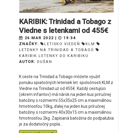
KARIBIK: Trinidad a Tobago z
Viedne s letenkami od 455€
26.MAR 2022 |
19:34
ZNAČKY:
LETISKO VIEDEŇ
KLM
LETENKY NA TRINIDAD A TOBAGO
KARIBIK LETENKY DO KARIBIKU
AUTOR:
DUŠAN
K ceste na Trinidad a Tobago môžete využiť
ponuku spiatočných leteniek let. spoločnosti KLM z
Viedne na Trinidad už od 455€. Každý cestujúci
(okrem infantov) má nárok na jeden kus príručnej
batožiny s rozmermi 55x35x25 cm a maximálnou
hmotnosťou 10kg, ďalej na jeden kus príručnej
batožiny s rozmermi 40x30x15 cm a maximálnou
hmotnosťou 2kg. Zapísaná batožina do podpalubia
je za dodatočný popla...