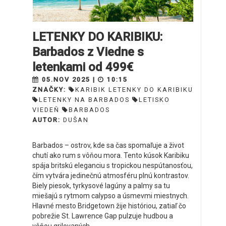
LETENKY DO KARIBIKU:
Barbados z Viedne s
letenkami od 499€
05.NOV 2025 |
10:15
ZNAČKY:
KARIBIK LETENKY DO KARIBIKU
LETENKY NA BARBADOS
LETISKO
VIEDEŇ
BARBADOS
AUTOR:
DUŠAN
Barbados – ostrov, kde sa čas spomaľuje a život
chutí ako rum s vôňou mora. Tento kúsok Karibiku
spája britskú eleganciu s tropickou nespútanosťou,
čím vytvára jedinečnú atmosféru plnú kontrastov.
Biely piesok, tyrkysové lagúny a palmy sa tu
miešajú s rytmom calypso a úsmevmi miestnych.
Hlavné mesto Bridgetown žije históriou, zatiaľ čo
pobrežie St. Lawrence Gap pulzuje hudbou a