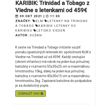
KARIBIK: Trinidad a Tobago z
Viedne s letenkami od 459€
09.OKT 2021 |
11:30
ZNAČKY:
KLM
LETENKY NA TRINIDAD
A TOBAGO
KARIBIK LETENKY DO
KARIBIKU
LETISKO VIEDEŇ
AUTOR:
DUŠAN
K ceste na Trinidad a Tobago môžete využiť
ponuku spiatočných leteniek let. spoločnosti KLM z
Viedne na Trinidad už od 459€. Každý cestujúci
(okrem infantov) má nárok na jeden kus príručnej
batožiny s rozmermi 55x35x25 cm a maximálnou
hmotnosťou 10kg, ďalej na jeden kus príručnej
batožiny s rozmermi 40x30x15 cm a maximálnou
hmotnosťou 2kg. Zapísaná batožina do podpalubia
je za dodatočný popla...
ZOBRAZIŤ VIAC