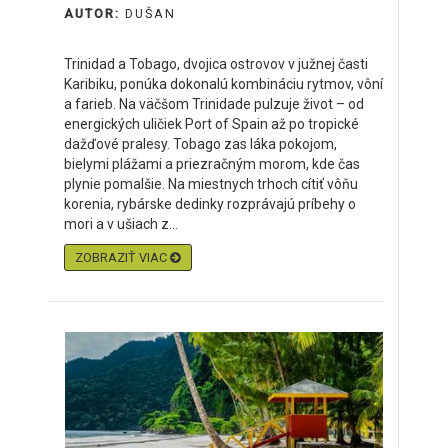
AUTOR:
DUŠAN
Trinidad a Tobago, dvojica ostrovov v južnej časti
Karibiku, ponúka dokonalú kombináciu rytmov, vôní
a farieb. Na väčšom Trinidade pulzuje život – od
energických uličiek Port of Spain až po tropické
dažďové pralesy. Tobago zas láka pokojom,
bielymi plážami a priezračným morom, kde čas
plynie pomalšie. Na miestnych trhoch cítiť vôňu
korenia, rybárske dedinky rozprávajú príbehy o
mori a v ušiach z...
ZOBRAZIŤ VIAC