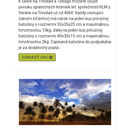
K ceste na Trinidad a Tobago môžete využiť
ponuku spiatočných leteniek let. spoločnosti KLM z
Viedne na Trinidad už od 406€. Každý cestujúci
(okrem infantov) má nárok na jeden kus príručnej
batožiny s rozmermi 55x35x25 cm a maximálnou
hmotnosťou 10kg, ďalej na jeden kus príručnej
batožiny s rozmermi 40x30x15 cm a maximálnou
hmotnosťou 2kg. Zapísaná batožina do podpalubia
je za dodatočný popla...
ZOBRAZIŤ VIAC