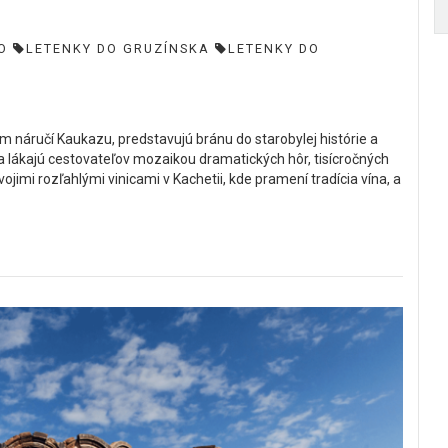
O
LETENKY DO GRUZÍNSKA
LETENKY DO
 náručí Kaukazu, predstavujú bránu do starobylej histórie a
 lákajú cestovateľov mozaikou dramatických hôr, tisícročných
vojimi rozľahlými vinicami v Kachetii, kde pramení tradícia vína, a