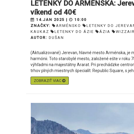
LETENKY DO ARMÉNSKA: Jerevan
víkend od 40€
14.JAN 2025 |
10:00
ZNAČKY:
ARMÉNSKO
LETENKY DO JEREVA
KAUKAZ
LETENKY DO ÁZIE
ÁZIA
WIZZAI
AUTOR:
DUŠAN
(Aktualizované) Jerevan, hlavné mesto Arménska, je m
harmónii. Toto starobylé mesto, založené ešte v roku 
výhľadmi na majestátny Ararat. Pri prechádzke centrom
trhov plných miestnych špecialít. Republic Square, s jeh
ZOBRAZIŤ VIAC