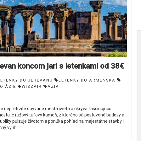
an koncom jari s letenkami od 38€
LETENKY DO JEREVANU
LETENKY DO ARMÉNSKA
O ÁZIE
WIZZAIR
ÁZIA
ie nepretržite obývané mestá sveta a ukrýva fascinujúcu
esta je ružový tufový kameň, z ktorého sú postavené budovy a
bliky pulzuje životom a ponúka pohľad na majestátne stavby i
ný výhľ...