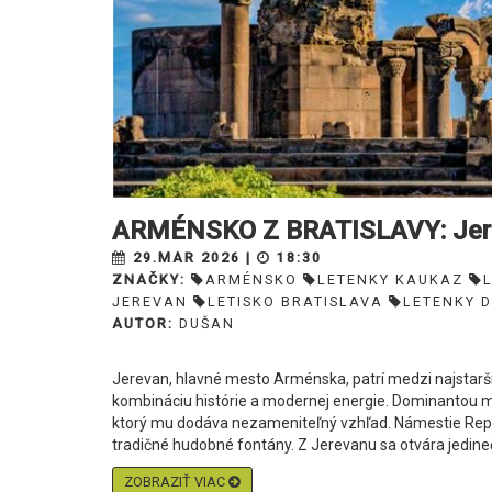
ARMÉNSKO Z BRATISLAVY: Jerev
29.MAR 2026 |
18:30
ZNAČKY:
ARMÉNSKO
LETENKY KAUKAZ
JEREVAN
LETISKO BRATISLAVA
LETENKY D
AUTOR:
DUŠAN
Jerevan, hlavné mesto Arménska, patrí medzi najstarš
kombináciu histórie a modernej energie. Dominantou m
ktorý mu dodáva nezameniteľný vzhľad. Námestie Repu
tradičné hudobné fontány. Z Jerevanu sa otvára jedineč
ZOBRAZIŤ VIAC