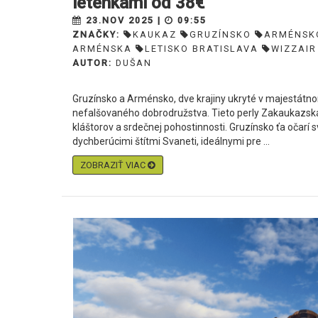
letenkami od 38€
23.NOV 2025 |
09:55
ZNAČKY:
KAUKAZ
GRUZÍNSKO
ARMÉNSK
ARMÉNSKA
LETISKO BRATISLAVA
WIZZAIR
AUTOR:
DUŠAN
Gruzínsko a Arménsko, dve krajiny ukryté v majestátnom
nefalšovaného dobrodružstva. Tieto perly Zakaukazska
kláštorov a srdečnej pohostinnosti. Gruzínsko ťa očarí s
dychberúcimi štítmi Svaneti, ideálnymi pre ...
ZOBRAZIŤ VIAC