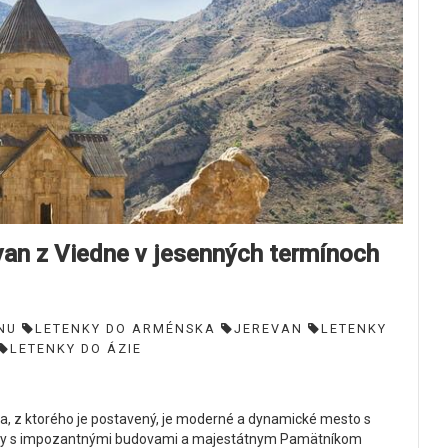
 z Viedne v jesenných termínoch
NU
LETENKY DO ARMÉNSKA
JEREVAN
LETENKY
LETENKY DO ÁZIE
a, z ktorého je postavený, je moderné a dynamické mesto s
liky s impozantnými budovami a majestátnym Pamätníkom