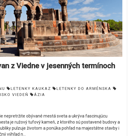
 z Viedne v jesenných termínoch
NU
LETENKY KAUKAZ
LETENKY DO ARMÉNSKA
ISKO VIEDEŇ
ÁZIA
ie nepretržite obývané mestá sveta a ukrýva fascinujúcu
esta je ružový tufový kameň, z ktorého sú postavené budovy a
bliky pulzuje životom a ponúka pohľad na majestátne stavby i
ný výhľad n...