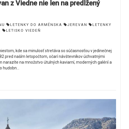
 z Viedne nie len na predĺžený
NU
LETENKY DO ARMÉNSKA
JEREVAN
LETENKY
R
LETISKO VIEDEŇ
iestom, kde sa minulosť stretáva so súčasnosťou v jedinečnej
782 pred naším letopočtom, očarí návštevníkov úchvatnými
 narazíte na množstvo útulných kaviarní, moderných galérií a
o hudobn...