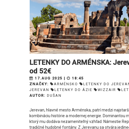
LETENKY DO ARMÉNSKA: Jerevan
od 52€
17.AUG 2025 |
18:45
ZNAČKY:
ARMÉNSKO
LETENKY DO JEREVA
JEREVAN
LETENKY DO ÁZIE
WIZZAIR
LET
AUTOR:
DUŠAN
Jerevan, hlavné mesto Arménska, patrí medzi najstarš
kombináciu histórie a modernej energie. Dominantou m
ktorý mu dodáva nezameniteľný vzhľad. Námestie Repu
tradičné hudobné fontány. Z Jerevanu sa otvára jedineč