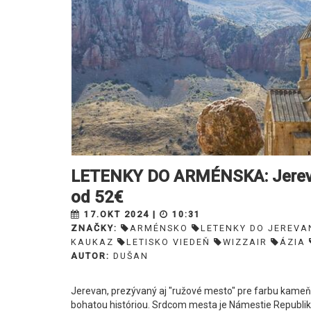
LETENKY DO ARMÉNSKA: Jerevan
od 52€
17.OKT 2024 |
10:31
ZNAČKY:
ARMÉNSKO
LETENKY DO JEREVA
KAUKAZ
LETISKO VIEDEŇ
WIZZAIR
ÁZIA
AUTOR:
DUŠAN
Jerevan, prezývaný aj "ružové mesto" pre farbu kameň
bohatou históriou. Srdcom mesta je Námestie Repub