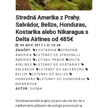
Stredná Amerika z Prahy.
Salvádor, Belize, Honduras,
Kostarika alebo Nikaragua s
Delta Airlines od 485€
30.NOV 2017 |
10:46
ZNAČKY:
KOSTARIKA
STREDNÁ
AMERIKA
LETENKY DO STREDNEJJ
AMERIKY
LETISKO PRAHA
DELTA
AIRLINES
LETENKY DO KOSTARIKY
SALVÁDOR
LETENKY DO SALVÁDORU
BELIZE
LETENKY DO BELIZE
HONDURAS
LETENKY DO HONDURASU
NIKARAGUA
AUTOR:
DUŠAN
Stredoamerické krajiny sú pre nás nie len tie s
nádhernými plážami ale pútajú pozornosť aj