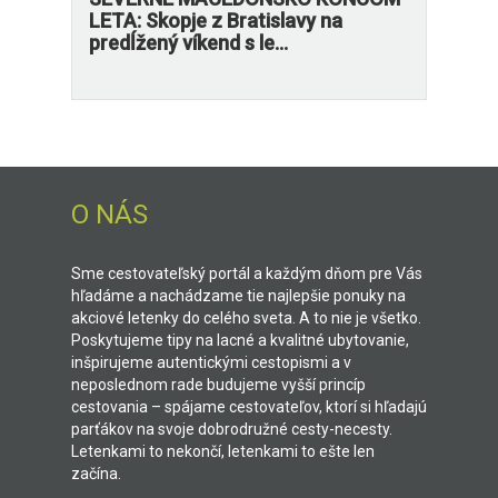
LETA: Skopje z Bratislavy na
predĺžený víkend s le...
O NÁS
Sme cestovateľský portál a každým dňom pre Vás
hľadáme a nachádzame tie najlepšie ponuky na
akciové letenky do celého sveta. A to nie je všetko.
Poskytujeme tipy na lacné a kvalitné ubytovanie,
inšpirujeme autentickými cestopismi a v
neposlednom rade budujeme vyšší princíp
cestovania – spájame cestovateľov, ktorí si hľadajú
parťákov na svoje dobrodružné cesty-necesty.
Letenkami to nekončí, letenkami to ešte len
začína.