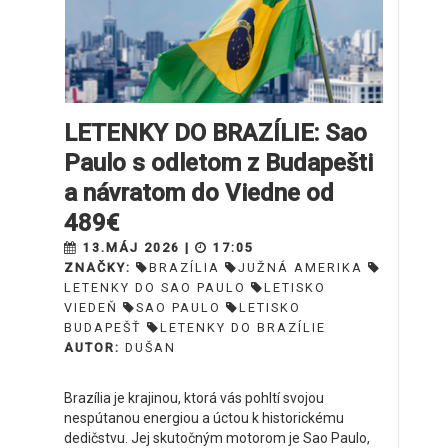
LETENKY DO BRAZÍLIE: Sao
Paulo s odletom z Budapešti
a návratom do Viedne od
489€
13.MÁJ 2026 |
17:05
ZNAČKY:
BRAZÍLIA
JUŽNÁ AMERIKA
LETENKY DO SAO PAULO
LETISKO
VIEDEŇ
SAO PAULO
LETISKO
BUDAPEŠŤ
LETENKY DO BRAZÍLIE
AUTOR:
DUŠAN
Brazília je krajinou, ktorá vás pohltí svojou
nespútanou energiou a úctou k historickému
dedičstvu. Jej skutočným motorom je Sao Paulo,