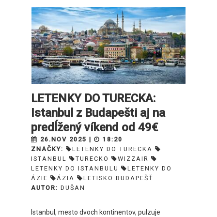
LETENKY DO TURECKA:
Istanbul z Budapešti aj na
predĺžený víkend od 49€
26.NOV 2025 |
18:20
ZNAČKY:
LETENKY DO TURECKA
ISTANBUL
TURECKO
WIZZAIR
LETENKY DO ISTANBULU
LETENKY DO
ÁZIE
ÁZIA
LETISKO BUDAPEŠŤ
AUTOR:
DUŠAN
Istanbul, mesto dvoch kontinentov, pulzuje