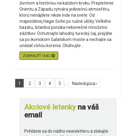
životom a históriou na každom kroku. Prepletenie
Orientu a Západu vytvára jedinečnú atmosféru,
ktorú nenájdete nikde inde na svete. Od
majestátnej Hagie Sofie po rušné uličky Veľkého
bazáru, Istanbul ponúka nekonečné množstvo
zážitkov. Ochutnajte lahodný turecký čaj, prejdite
sa po ikonickom Galatskom moste a nechajte sa
unášať vôňou korenia. Obdivujte ...
ZOBRAZIŤ VIAC
1
2
3
4
5
…
Nasledujúca ›
Akciové letenky
na váš
email
Prihláste sa do nášho newsletteru a získajte