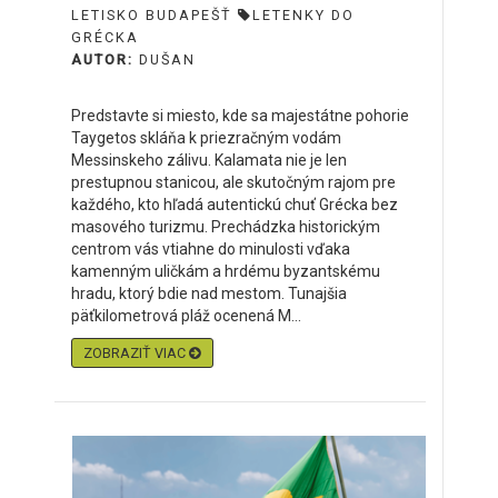
LETISKO BUDAPEŠŤ
LETENKY DO
GRÉCKA
AUTOR:
DUŠAN
Predstavte si miesto, kde sa majestátne pohorie
Taygetos skláňa k priezračným vodám
Messinskeho zálivu. Kalamata nie je len
prestupnou stanicou, ale skutočným rajom pre
každého, kto hľadá autentickú chuť Grécka bez
masového turizmu. Prechádzka historickým
centrom vás vtiahne do minulosti vďaka
kamenným uličkám a hrdému byzantskému
hradu, ktorý bdie nad mestom. Tunajšia
päťkilometrová pláž ocenená M...
ZOBRAZIŤ VIAC