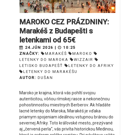
MAROKO CEZ PRÁZDNINY:
Marakéš z Budapešti s
letenkami od 65€
24.JÚN 2026 |
10:25
ZNAČKY:
MARAKÉŠ
MAROKO
LETENKY DO MAROKA
WIZZAIR
LETISKO BUDAPEŠŤ
LETENKY DO AFRIKY
LETENKY DO MARAKÉŠU
AUTOR:
DUŠAN
Maroko je krajina, ktorá vás pohltí svojou
autenticitou, vôňou rímskej rasce a nekonečnou
pohostinnosťou miestnych Berberov. Ak hľadáte
lacné letenky do Maroka, Marakéš je vďaka
priamym spojeniam ideálnou vstupnou bránou do
severnej Afriky. Toto kráľovské mesto, prezývané
aj „červená perla“, vás privíta historickou Medinou,