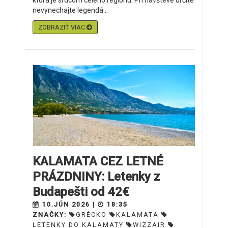
ktorá je srdcom celého regiónu. Pri návšteve určite
nevynechajte legendá...
ZOBRAZIŤ VIAC
KALAMATA CEZ LETNÉ
PRÁZDNINY: Letenky z
Budapešti od 42€
10.JÚN 2026 |
18:35
ZNAČKY:
GRÉCKO
KALAMATA
LETENKY DO KALAMATY
WIZZAIR