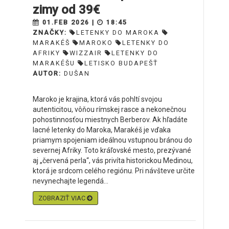
zimy od 39€
01.FEB 2026 |
18:45
ZNAČKY:
LETENKY DO MAROKA
MARAKÉŠ
MAROKO
LETENKY DO
AFRIKY
WIZZAIR
LETENKY DO
MARAKÉŠU
LETISKO BUDAPEŠŤ
AUTOR:
DUŠAN
Maroko je krajina, ktorá vás pohltí svojou
autenticitou, vôňou rímskej rasce a nekonečnou
pohostinnosťou miestnych Berberov. Ak hľadáte
lacné letenky do Maroka, Marakéš je vďaka
priamym spojeniam ideálnou vstupnou bránou do
severnej Afriky. Toto kráľovské mesto, prezývané
aj „červená perla“, vás privíta historickou Medinou,
ktorá je srdcom celého regiónu. Pri návšteve určite
nevynechajte legendá...
ZOBRAZIŤ VIAC