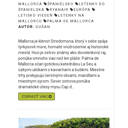
MALLORCA
ŠPANIELSKO
LETENKY DO
ŠPANIELSKA
RYANAIR
EURÓPA
LETISKO VIEDEŇ
LETENKY NA
MALLORCU
PALMA DE MALLORCA
AUTOR:
DUŠAN
Mallorca je klenot Stredomoria, ktorý v sebe spája
tyrkysové more, hornaté vnútrozemie aj historické
mestá. Hoci je ostrov známy ako dovolenkový raj,
ponúka omnoho viac než len pláže. Palma de
Mallorca očarí gotickou katedrálou La Seu a
úzkymi uličkami s kaviarňami a butikmi. Miestne
trhy prekypujú čerstvými olivami, mandľami a
miestnym syrom. Sever ostrova ponúka
dramatické útesy mysu Cap d...
ZOBRAZIŤ VIAC