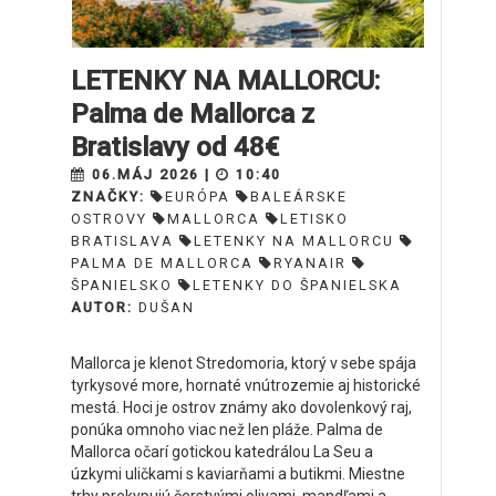
LETENKY NA MALLORCU:
Palma de Mallorca z
Bratislavy od 48€
06.MÁJ 2026 |
10:40
ZNAČKY:
EURÓPA
BALEÁRSKE
OSTROVY
MALLORCA
LETISKO
BRATISLAVA
LETENKY NA MALLORCU
PALMA DE MALLORCA
RYANAIR
ŠPANIELSKO
LETENKY DO ŠPANIELSKA
AUTOR:
DUŠAN
Mallorca je klenot Stredomoria, ktorý v sebe spája
tyrkysové more, hornaté vnútrozemie aj historické
mestá. Hoci je ostrov známy ako dovolenkový raj,
ponúka omnoho viac než len pláže. Palma de
Mallorca očarí gotickou katedrálou La Seu a
úzkymi uličkami s kaviarňami a butikmi. Miestne