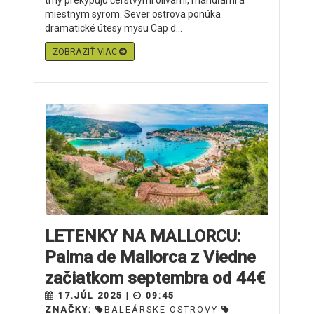
trhy prekypujú čerstvými olivami, mandľami a
miestnym syrom. Sever ostrova ponúka
dramatické útesy mysu Cap d...
ZOBRAZIŤ VIAC
LETENKY NA MALLORCU:
Palma de Mallorca z Viedne
začiatkom septembra od 44€
17.JÚL 2025 |
09:45
ZNAČKY:
BALEÁRSKE OSTROVY