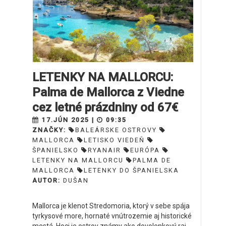
LETENKY NA MALLORCU:
Palma de Mallorca z Viedne
cez letné prázdniny od 67€
17.JÚN 2025 |
09:35
ZNAČKY:
BALEÁRSKE OSTROVY
MALLORCA
LETISKO VIEDEŇ
ŠPANIELSKO
RYANAIR
EURÓPA
LETENKY NA MALLORCU
PALMA DE
MALLORCA
LETENKY DO ŠPANIELSKA
AUTOR:
DUŠAN
Mallorca je klenot Stredomoria, ktorý v sebe spája
tyrkysové more, hornaté vnútrozemie aj historické