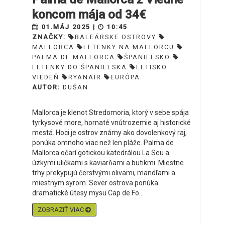
koncom mája od 34€
01.MÁJ 2025 |
10:45
ZNAČKY:
BALEÁRSKE OSTROVY
MALLORCA
LETENKY NA MALLORCU
PALMA DE MALLORCA
ŠPANIELSKO
LETENKY DO ŠPANIELSKA
LETISKO
VIEDEŇ
RYANAIR
EURÓPA
AUTOR:
DUŠAN
Mallorca je klenot Stredomoria, ktorý v sebe spája
tyrkysové more, hornaté vnútrozemie aj historické
mestá. Hoci je ostrov známy ako dovolenkový raj,
ponúka omnoho viac než len pláže. Palma de
Mallorca očarí gotickou katedrálou La Seu a
úzkymi uličkami s kaviarňami a butikmi. Miestne
trhy prekypujú čerstvými olivami, mandľami a
miestnym syrom. Sever ostrova ponúka
dramatické útesy mysu Cap de Fo...
ZOBRAZIŤ VIAC