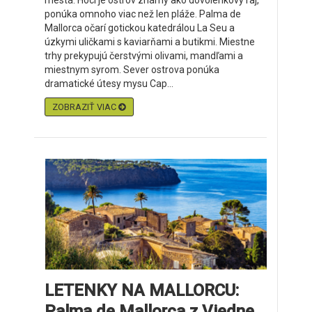
mestá. Hoci je ostrov známy ako dovolenkový raj,
ponúka omnoho viac než len pláže. Palma de
Mallorca očarí gotickou katedrálou La Seu a
úzkymi uličkami s kaviarňami a butikmi. Miestne
trhy prekypujú čerstvými olivami, mandľami a
miestnym syrom. Sever ostrova ponúka
dramatické útesy mysu Cap...
ZOBRAZIŤ VIAC
LETENKY NA MALLORCU:
Palma de Mallorca z Viedne