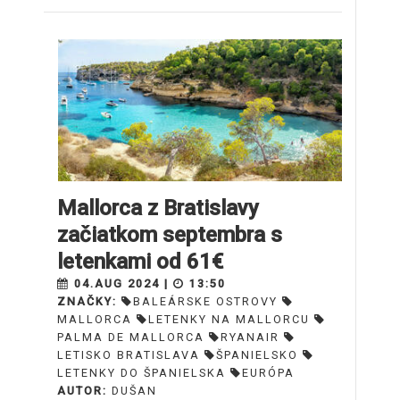
Mallorca z Bratislavy
začiatkom septembra s
letenkami od 61€
04.AUG 2024 |
13:50
ZNAČKY:
BALEÁRSKE OSTROVY
MALLORCA
LETENKY NA MALLORCU
PALMA DE MALLORCA
RYANAIR
LETISKO BRATISLAVA
ŠPANIELSKO
LETENKY DO ŠPANIELSKA
EURÓPA
AUTOR:
DUŠAN