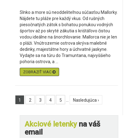
Slnko a more sú neoddeliteľnou súčasťou Mallorky.
Nájdete tu pláže pre každý vkus. Od rušných
piesočnatých zátok s bohatou ponukou vodných
športov až po skryté zákutia s krištáľovo čistou
vodou ideálne na šnorchlovanie. Mallorca nie je len
o pláži. Vnútrozemie ostrova skrýva malebné
dedinky, majestátne hory a úchvatné jaskyne.
Vydajte sa na túru do Tramuntana, najvyššieho
pohoria ostrova, a ...
ZOBRAZIŤ VIAC
1
2
3
4
5
…
Nasledujúca ›
Akciové letenky
na váš
email