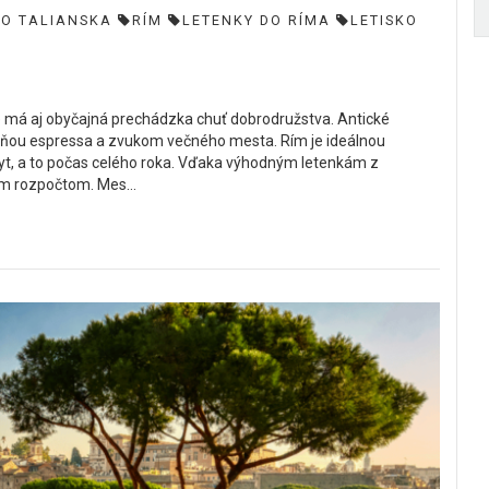
DO TALIANSKA
RÍM
LETENKY DO RÍMA
LETISKO
e má aj obyčajná prechádzka chuť dobrodružstva. Antické
vôňou espressa a zvukom večného mesta. Rím je ideálnou
obyt, a to počas celého roka. Vďaka výhodným letenkám z
ím rozpočtom. Mes...