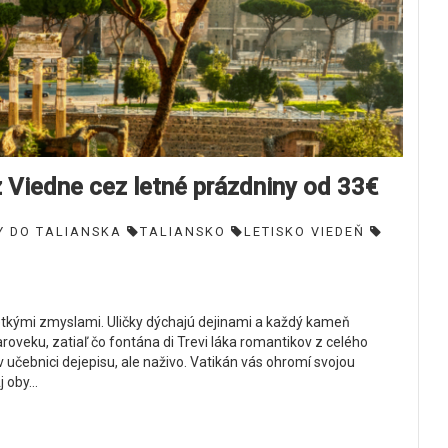
iedne cez letné prázdniny od 33€
Y DO TALIANSKA
TALIANSKO
LETISKO VIEDEŇ
všetkými zmyslami. Uličky dýchajú dejinami a každý kameň
roveku, zatiaľ čo fontána di Trevi láka romantikov z celého
učebnici dejepisu, ale naživo. Vatikán vás ohromí svojou
oby...