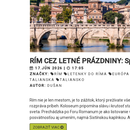
RÍM CEZ LETNÉ PRÁZDNINY: Spia
17.JÚN 2026 |
17:05
ZNAČKY:
RÍM
LETENKY DO RÍMA
EURÓPA
TALIANSKA
TALIANSKO
AUTOR:
DUŠAN
Rím nie je len mestom, je to zážitok, ktorý prežívate 
rozpráva príbeh. Koloseum pripomína slávu i krutosť sta
sveta. Prechádzka po Foru Romanum je ako listovanie v 
posvätnosťou aj umením, najmä Sixtínskou kaplnkou. Aj 
ZOBRAZIŤ VIAC