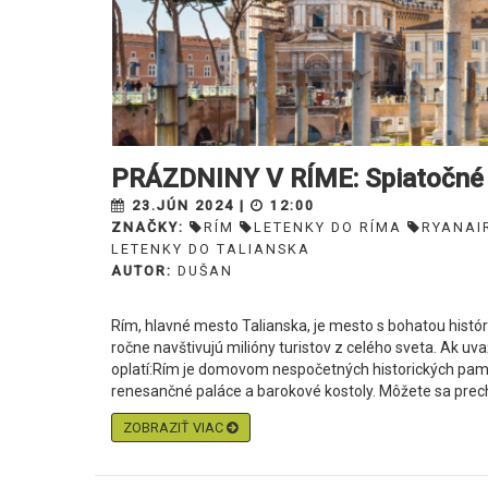
PRÁZDNINY V RÍME: Spiatočné l
23.JÚN 2024 |
12:00
ZNAČKY:
RÍM
LETENKY DO RÍMA
RYANAI
LETENKY DO TALIANSKA
AUTOR:
DUŠAN
Rím, hlavné mesto Talianska, je mesto s bohatou históri
ročne navštivujú milióny turistov z celého sveta. Ak uva
oplatí:Rím je domovom nespočetných historických pam
renesančné paláce a barokové kostoly. Môžete sa prech
ZOBRAZIŤ VIAC