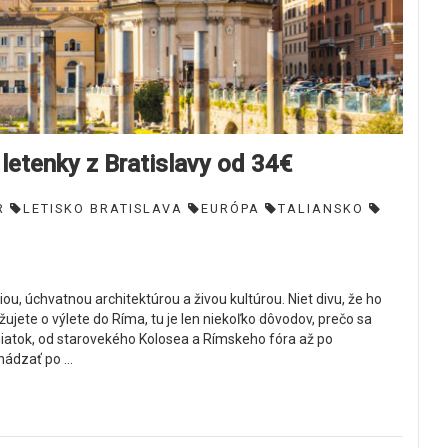
etenky z Bratislavy od 34€
R
LETISKO BRATISLAVA
EURÓPA
TALIANSKO
ou, úchvatnou architektúrou a živou kultúrou. Niet divu, že ho
žujete o výlete do Ríma, tu je len niekoľko dôvodov, prečo sa
iatok, od starovekého Kolosea a Rímskeho fóra až po
ádzať po ...