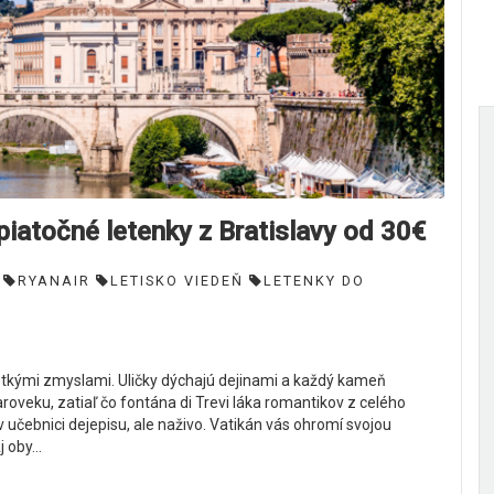
točné letenky z Bratislavy od 30€
RYANAIR
LETISKO VIEDEŇ
LETENKY DO
všetkými zmyslami. Uličky dýchajú dejinami a každý kameň
roveku, zatiaľ čo fontána di Trevi láka romantikov z celého
učebnici dejepisu, ale naživo. Vatikán vás ohromí svojou
oby...