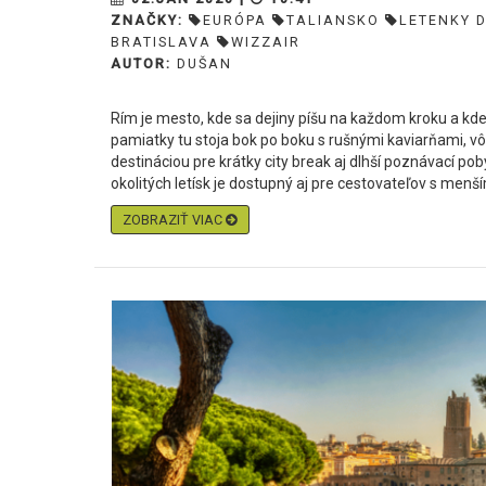
ZNAČKY:
EURÓPA
TALIANSKO
LETENKY 
BRATISLAVA
WIZZAIR
AUTOR:
DUŠAN
Rím je mesto, kde sa dejiny píšu na každom kroku a kd
pamiatky tu stoja bok po boku s rušnými kaviarňami, 
destináciou pre krátky city break aj dlhší poznávací p
okolitých letísk je dostupný aj pre cestovateľov s menš
ZOBRAZIŤ VIAC