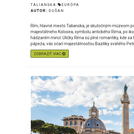
TALIANSKA
EURÓPA
AUTOR:
DUŠAN
Rím, hlavné mesto Talianska, je skutočným múzeom po
majestátneho Kolosea, symbolu antického Ríma, po ikon
hádzaním mincí. Uličky Ríma sú plné romantiky, kde sa 
pápeža, vás očarí majestátnosťou Baziliky svätého Petr.
ZOBRAZIŤ VIAC