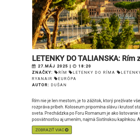
LETENKY DO TALIANSKA: Rím z V
27.MÁJ 2025 |
18:20
ZNAČKY:
RÍM
LETENKY DO RÍMA
LETENK
RYANAIR
EURÓPA
AUTOR:
DUŠAN
Rím nie je len mestom, je to zážitok, ktorý prežívate 
rozpráva príbeh. Koloseum pripomína slávu i krutosť sta
sveta. Prechádzka po Foru Romanum je ako listovanie v 
posvätnosťou aj umením, najmä Sixtínskou kaplnkou. Aj 
ZOBRAZIŤ VIAC