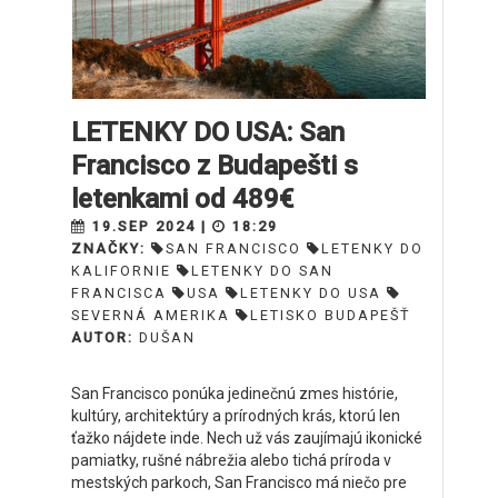
LETENKY DO USA: San
Francisco z Budapešti s
letenkami od 489€
19.SEP 2024 |
18:29
ZNAČKY:
SAN FRANCISCO
LETENKY DO
KALIFORNIE
LETENKY DO SAN
FRANCISCA
USA
LETENKY DO USA
SEVERNÁ AMERIKA
LETISKO BUDAPEŠŤ
AUTOR:
DUŠAN
San Francisco ponúka jedinečnú zmes histórie,
kultúry, architektúry a prírodných krás, ktorú len
ťažko nájdete inde. Nech už vás zaujímajú ikonické
pamiatky, rušné nábrežia alebo tichá príroda v
mestských parkoch, San Francisco má niečo pre