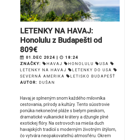
LETENKY NA HAVAJ:
Honolulu z Budapešti od
809€
01.DEC 2024 |
18:24
ZNAČKY:
HAVAJ
HONOLULU
USA
LETENKY NA HAVAJ
LETENKY DO USA
SEVERNÁ AMERIKA
LETISKO BUDAPEŠŤ
AUTOR:
DUŠAN
Havaj je splneným snom každého milovníka
cestovania, prírody a kultúry. Tento súostrovie
ponúka nekonečné pláže s bielym pieskom,
dramatické vulkanické krátery a džungle plné
exotickej flóry. Na ostrovoch sa mieša duch
havajských tradícií s moderným životným štýlom,
čo vytvára neopakovateľnú atmosféru. Okrem