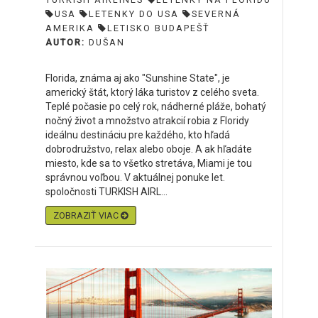
USA
LETENKY DO USA
SEVERNÁ
AMERIKA
LETISKO BUDAPEŠŤ
AUTOR:
DUŠAN
Florida, známa aj ako "Sunshine State", je
americký štát, ktorý láka turistov z celého sveta.
Teplé počasie po celý rok, nádherné pláže, bohatý
nočný život a množstvo atrakcií robia z Floridy
ideálnu destináciu pre každého, kto hľadá
dobrodružstvo, relax alebo oboje. A ak hľadáte
miesto, kde sa to všetko stretáva, Miami je tou
správnou voľbou. V aktuálnej ponuke let.
spoločnosti TURKISH AIRL...
ZOBRAZIŤ VIAC