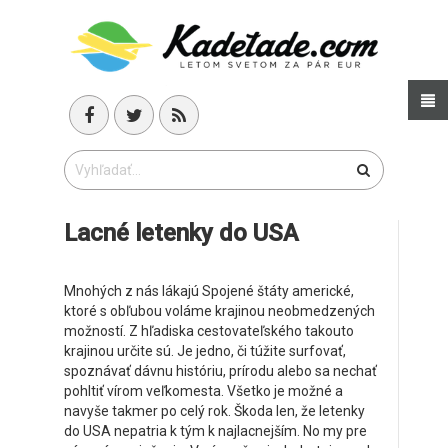
Lacné letenky do USA
Mnohých z nás lákajú Spojené štáty americké,
ktoré s obľubou voláme krajinou neobmedzených
možností. Z hľadiska cestovateľského takouto
krajinou určite sú. Je jedno, či túžite surfovať,
spoznávať dávnu históriu, prírodu alebo sa nechať
pohltiť vírom veľkomesta. Všetko je možné a
navyše takmer po celý rok. Škoda len, že letenky
do USA nepatria k tým k najlacnejším. No my pre