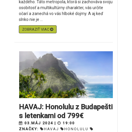
každého. Táto metropola, ktorá si zachováva svoju
osobitosť a multikultúrny charakter, vás určite
očarí a zanechá vo vás hlboké dojmy. A aj keď
slnko nie je ...
ZOBRAZIŤ VIAC
HAVAJ: Honolulu z Budapešti
s letenkami od 799€
03.MÁJ 2024 |
19:00
ZNAČKY:
HAVAJ
HONOLULU