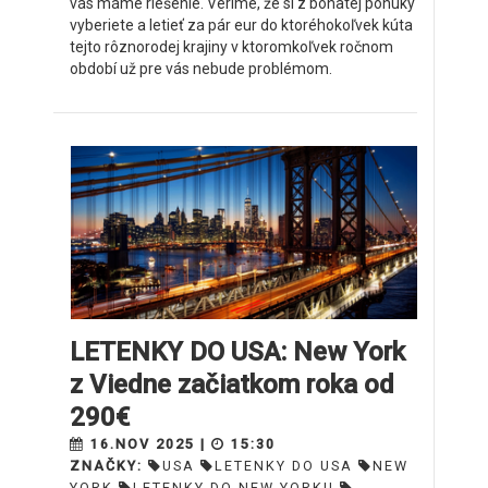
vás máme riešenie. Veríme, že si z bohatej ponuky
vyberiete a letieť za pár eur do ktoréhokoľvek kúta
tejto rôznorodej krajiny v ktoromkoľvek ročnom
období už pre vás nebude problémom.
LETENKY DO USA: New York
z Viedne začiatkom roka od
290€
16.NOV 2025 |
15:30
ZNAČKY:
USA
LETENKY DO USA
NEW
YORK
LETENKY DO NEW YORKU