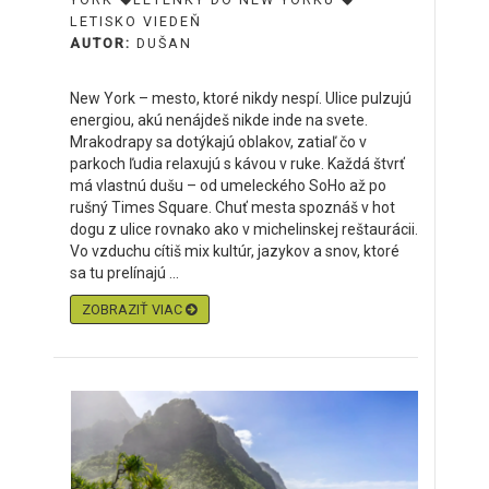
LETISKO VIEDEŇ
AUTOR:
DUŠAN
New York – mesto, ktoré nikdy nespí. Ulice pulzujú
energiou, akú nenájdeš nikde inde na svete.
Mrakodrapy sa dotýkajú oblakov, zatiaľ čo v
parkoch ľudia relaxujú s kávou v ruke. Každá štvrť
má vlastnú dušu – od umeleckého SoHo až po
rušný Times Square. Chuť mesta spoznáš v hot
dogu z ulice rovnako ako v michelinskej reštaurácii.
Vo vzduchu cítiš mix kultúr, jazykov a snov, ktoré
sa tu prelínajú ...
ZOBRAZIŤ VIAC