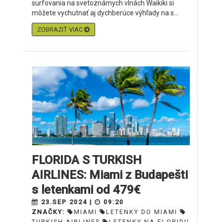
surfovania na svetoznámych vlnách Waikiki si
môžete vychutnať aj dychberúce výhľady na s...
ZOBRAZIŤ VIAC
FLORIDA S TURKISH
AIRLINES: Miami z Budapešti
s letenkami od 479€
23.SEP 2024 |
09:20
ZNAČKY:
MIAMI
LETENKY DO MIAMI
TURKISH AIRLINES
LETENKY NA FLORIDU