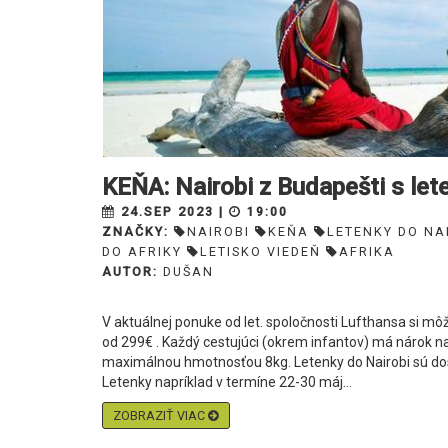
KEŇA: Nairobi z Budapešti s le
24.SEP 2023 |
19:00
ZNAČKY:
NAIROBI
KEŇA
LETENKY DO NA
DO AFRIKY
LETISKO VIEDEŇ
AFRIKA
AUTOR:
DUŠAN
V aktuálnej ponuke od let. spoločnosti Lufthansa si môž
od 299€ . Každý cestujúci (okrem infantov) má nárok n
maximálnou hmotnosťou 8kg. Letenky do Nairobi sú do
Letenky napríklad v termíne 22-30 máj...
ZOBRAZIŤ VIAC