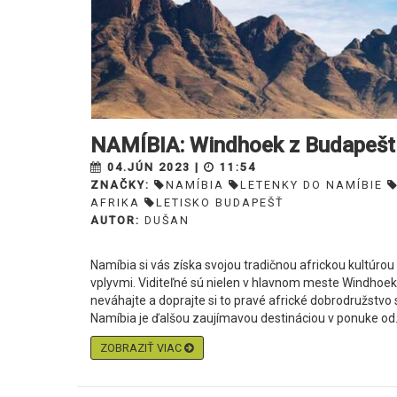
NAMÍBIA: Windhoek z Budapešti
04.JÚN 2023 |
11:54
ZNAČKY:
NAMÍBIA
LETENKY DO NAMÍBIE
AFRIKA
LETISKO BUDAPEŠŤ
AUTOR:
DUŠAN
Namíbia si vás získa svojou tradičnou africkou kultúr
vplyvmi. Viditeľné sú nielen v hlavnom meste Windhoek,
neváhajte a doprajte si to pravé africké dobrodružstvo 
Namíbia je ďalšou zaujímavou destináciou v ponuke od.
ZOBRAZIŤ VIAC