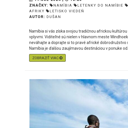
ZNAČKY:
NAMÍBIA
LETENKY DO NAMÍBIE
AFRIKY
LETISKO VIEDEŇ
AUTOR:
DUŠAN
Namíbia si vás získa svojou tradičnou africkou kultúr
vplyvmi. Viditeľné sú nielen v hlavnom meste Windhoek,
neváhajte a doprajte si to pravé africké dobrodružstvo 
Namíbia je ďalšou zaujímavou destináciou v ponuke od.
ZOBRAZIŤ VIAC