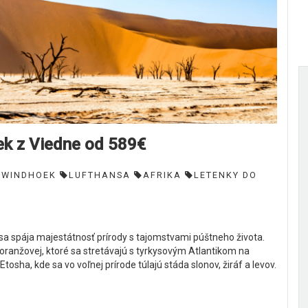
k z Viedne od 589€
WINDHOEK
LUFTHANSA
AFRIKA
LETENKY DO
e sa spája majestátnosť prírody s tajomstvami púštneho života.
 oranžovej, ktoré sa stretávajú s tyrkysovým Atlantikom na
tosha, kde sa vo voľnej prírode túlajú stáda slonov, žiráf a levov.