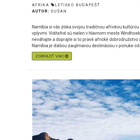
AFRIKA
LETISKO BUDAPEŠŤ
AUTOR:
DUŠAN
Namíbia si vás získa svojou tradičnou africkou kultúr
vplyvmi. Viditeľné sú nielen v hlavnom meste Windhoek,
neváhajte a doprajte si to pravé africké dobrodružstvo 
Namíbia je ďalšou zaujímavou destináciou v ponuke od.
ZOBRAZIŤ VIAC