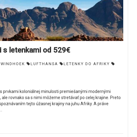
 s letenkami od 529€
WINDHOEK
LUFTHANSA
LETENKY DO AFRIKY
ou s prvkami koloniálnej minulosti premiešanými modernými
 ale rovnako sa s nimi môžeme stretávať po celej krajine. Preto
spoznávaním tejto úžasnej krajiny na juhu Afriky. A práve
..