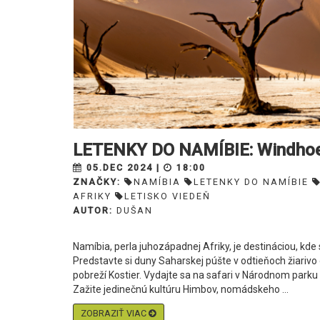
LETENKY DO NAMÍBIE: Windhoe
05.DEC 2024 |
18:00
ZNAČKY:
NAMÍBIA
LETENKY DO NAMÍBIE
AFRIKY
LETISKO VIEDEŇ
AUTOR:
DUŠAN
Namíbia, perla juhozápadnej Afriky, je destináciou, kd
Predstavte si duny Saharskej púšte v odtieňoch žiarivo
pobreží Kostier. Vydajte sa na safari v Národnom parku E
Zažite jedinečnú kultúru Himbov, nomádskeho ...
ZOBRAZIŤ VIAC