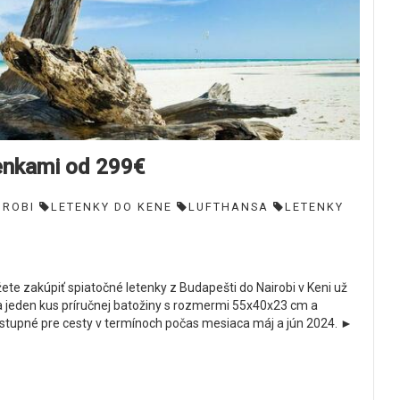
tenkami od 299€
IROBI
LETENKY DO KENE
LUFTHANSA
LETENKY
ete zakúpiť spiatočné letenky z Budapešti do Nairobi v Keni už
a jeden kus príručnej batožiny s rozmermi 55x40x23 cm a
stupné pre cesty v termínoch počas mesiaca máj a jún 2024. ►