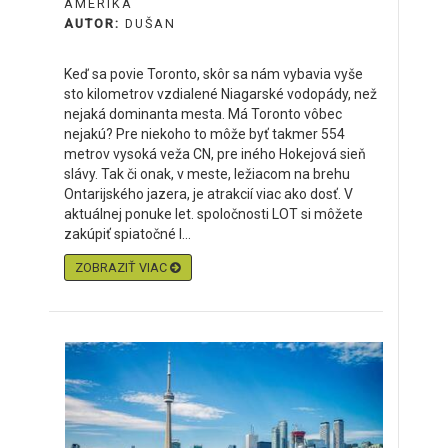
AMERIKA
AUTOR:
DUŠAN
Keď sa povie Toronto, skôr sa nám vybavia vyše
sto kilometrov vzdialené Niagarské vodopády, než
nejaká dominanta mesta. Má Toronto vôbec
nejakú? Pre niekoho to môže byť takmer 554
metrov vysoká veža CN, pre iného Hokejová sieň
slávy. Tak či onak, v meste, ležiacom na brehu
Ontarijského jazera, je atrakcií viac ako dosť. V
aktuálnej ponuke let. spoločnosti LOT si môžete
zakúpiť spiatočné l...
ZOBRAZIŤ VIAC