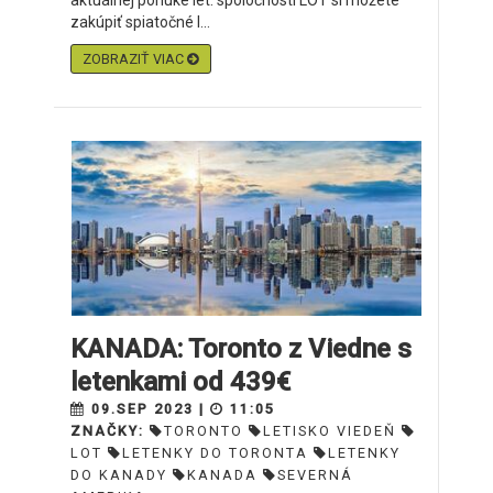
aktuálnej ponuke let. spoločnosti LOT si môžete
zakúpiť spiatočné l...
ZOBRAZIŤ VIAC
KANADA: Toronto z Viedne s
letenkami od 439€
09.SEP 2023 |
11:05
ZNAČKY:
TORONTO
LETISKO VIEDEŇ
LOT
LETENKY DO TORONTA
LETENKY
DO KANADY
KANADA
SEVERNÁ