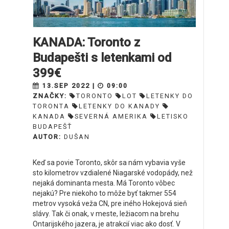
KANADA: Toronto z
Budapešti s letenkami od
399€
13.SEP 2022 |
09:00
ZNAČKY:
TORONTO
LOT
LETENKY DO
TORONTA
LETENKY DO KANADY
KANADA
SEVERNÁ AMERIKA
LETISKO
BUDAPEŠŤ
AUTOR:
DUŠAN
Keď sa povie Toronto, skôr sa nám vybavia vyše
sto kilometrov vzdialené Niagarské vodopády, než
nejaká dominanta mesta. Má Toronto vôbec
nejakú? Pre niekoho to môže byť takmer 554
metrov vysoká veža CN, pre iného Hokejová sieň
slávy. Tak či onak, v meste, ležiacom na brehu
Ontarijského jazera, je atrakcií viac ako dosť. V