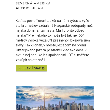
SEVERNÁ AMERIKA
AUTOR:
DUŠAN
Keď sa povie Toronto, skôr sa nám vybavia vyše
sto kilometrov vzdialené Niagarské vodopády, než
nejaká dominanta mesta. Má Toronto vôbec
nejakú? Pre niekoho to môže byť takmer 554
metrov vysoká veža CN, pre iného Hokejová sieň
slávy. Tak či onak, v meste, ležiacom na brehu
Ontarijského jazera, je atrakcií viac ako dosť. V
aktuálnej ponuke let. spoločnosti LOT si môžete
zakúpiť spiatočné l...
ZOBRAZIŤ VIAC