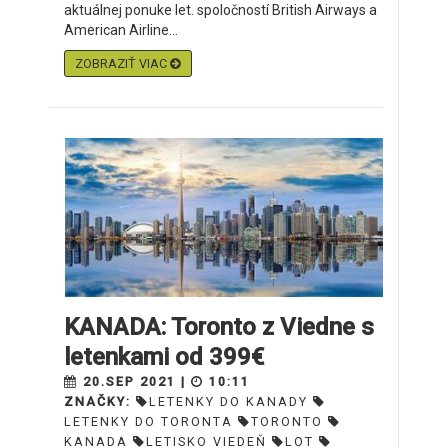
aktuálnej ponuke let. spoločností British Airways a
American Airline...
ZOBRAZIŤ VIAC
KANADA: Toronto z Viedne s
letenkami od 399€
20.SEP 2021 |
10:11
ZNAČKY:
LETENKY DO KANADY
LETENKY DO TORONTA
TORONTO
KANADA
LETISKO VIEDEŇ
LOT