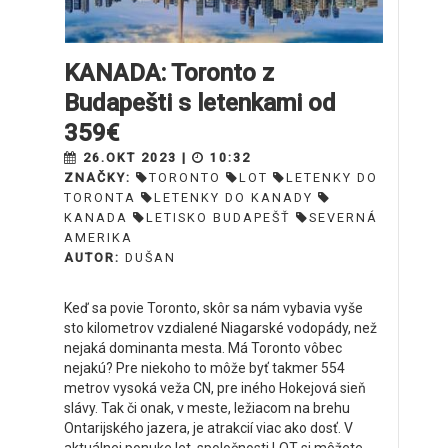
KANADA: Toronto z
Budapešti s letenkami od
359€
26.OKT 2023 |
10:32
ZNAČKY:
TORONTO
LOT
LETENKY DO
TORONTA
LETENKY DO KANADY
KANADA
LETISKO BUDAPEŠŤ
SEVERNÁ
AMERIKA
AUTOR:
DUŠAN
Keď sa povie Toronto, skôr sa nám vybavia vyše
sto kilometrov vzdialené Niagarské vodopády, než
nejaká dominanta mesta. Má Toronto vôbec
nejakú? Pre niekoho to môže byť takmer 554
metrov vysoká veža CN, pre iného Hokejová sieň
slávy. Tak či onak, v meste, ležiacom na brehu
Ontarijského jazera, je atrakcií viac ako dosť. V