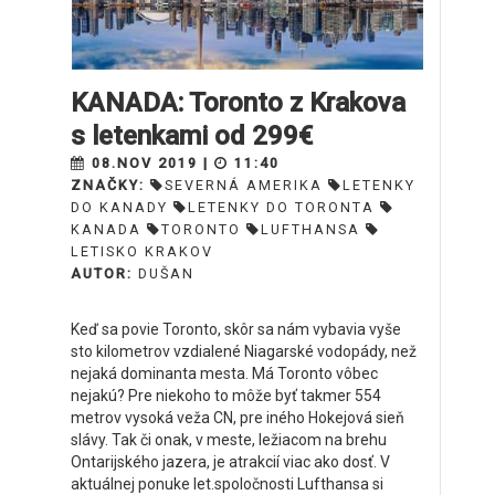
KANADA: Toronto z Krakova
s letenkami od 299€
08.NOV 2019 |
11:40
ZNAČKY:
SEVERNÁ AMERIKA
LETENKY
DO KANADY
LETENKY DO TORONTA
KANADA
TORONTO
LUFTHANSA
LETISKO KRAKOV
AUTOR:
DUŠAN
Keď sa povie Toronto, skôr sa nám vybavia vyše
sto kilometrov vzdialené Niagarské vodopády, než
nejaká dominanta mesta. Má Toronto vôbec
nejakú? Pre niekoho to môže byť takmer 554
metrov vysoká veža CN, pre iného Hokejová sieň
slávy. Tak či onak, v meste, ležiacom na brehu
Ontarijského jazera, je atrakcií viac ako dosť. V
aktuálnej ponuke let.spoločnosti Lufthansa si