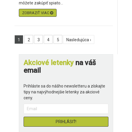
môžete zakúpiť spiato...
ZOBRAZIŤ VIAC
1
2
3
4
5
Nasledujúca ›
Akciové letenky
na váš
email
Prihláste sa do nášho newsletteru a získajte
tipy na najvýhodnejšie letenky za akciové
ceny.