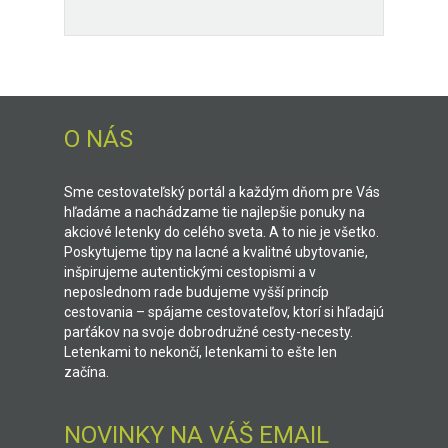
O NÁS
Sme cestovateľský portál a každým dňom pre Vás
hľadáme a nachádzame tie najlepšie ponuky na
akciové letenky do celého sveta. A to nie je všetko.
Poskytujeme tipy na lacné a kvalitné ubytovanie,
inšpirujeme autentickými cestopismi a v
neposlednom rade budujeme vyšší princíp
cestovania – spájame cestovateľov, ktorí si hľadajú
parťákov na svoje dobrodružné cesty-necesty.
Letenkami to nekončí, letenkami to ešte len
začína.
NOVINKY NA VÁŠ EMAIL